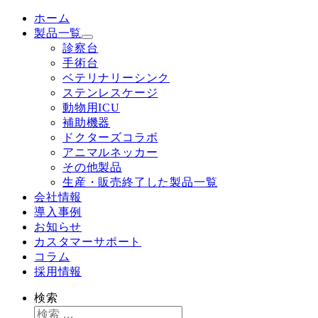
ホーム
製品一覧
診察台
手術台
ベテリナリーシンク
ステンレスケージ
動物用ICU
補助機器
ドクターズコラボ
アニマルネッカー
その他製品
生産・販売終了した製品一覧
会社情報
導入事例
お知らせ
カスタマーサポート
コラム
採用情報
検索