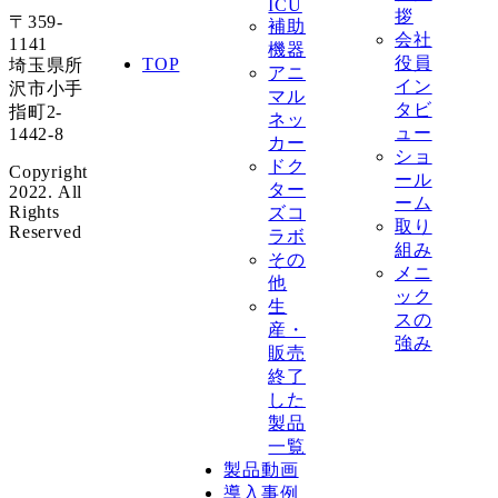
ICU
拶
〒359-
補助
会社
1141
機器
役員
TOP
埼玉県所
アニ
イン
沢市小手
マル
タビ
指町2-
ネッ
ュー
1442-8
カー
ショ
ドク
Copyright
ール
ター
2022. All
ーム
Rights
ズコ
取り
Reserved
ラボ
組み
その
メニ
他
ック
生
スの
産・
強み
販売
終了
した
製品
一覧
製品動画
導入事例