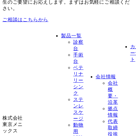
生のご要望にお応えします。まずはお気軽にご相談くだ
さい。
ご相談はこちらから
製品一覧
診察
カ
台
ー
手術
ト
台
ベテ
リナ
会社情報
リー
会社
シン
概
ク
要・
ステ
沿革
ンレ
拠点
スケ
情報
株式会社
ージ
代表
東京メニ
動物
取締
ックス
用
役挨