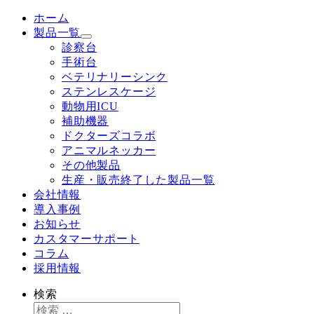
ホーム
製品一覧
診察台
手術台
ベテリナリーシンク
ステンレスケージ
動物用ICU
補助機器
ドクターズコラボ
アニマルネッカー
その他製品
生産・販売終了した製品一覧
会社情報
導入事例
お知らせ
カスタマーサポート
コラム
採用情報
検索