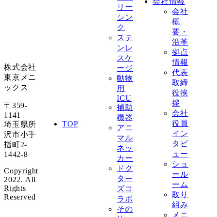
会社情報
リー
会社
シン
概
ク
要・
ステ
沿革
ンレ
拠点
スケ
情報
株式会社
ージ
代表
東京メニ
動物
取締
ックス
用
役挨
ICU
拶
〒359-
補助
会社
1141
機器
役員
TOP
埼玉県所
アニ
イン
沢市小手
マル
タビ
指町2-
ネッ
ュー
1442-8
カー
ショ
ドク
Copyright
ール
ター
2022. All
ーム
Rights
ズコ
取り
Reserved
ラボ
組み
その
メニ