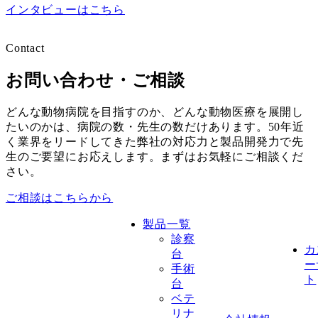
インタビューはこちら
Contact
お問い合わせ・ご相談
どんな動物病院を目指すのか、どんな動物医療を展開し
たいのかは、病院の数・先生の数だけあります。50年近
く業界をリードしてきた弊社の対応力と製品開発力で先
生のご要望にお応えします。まずはお気軽にご相談くだ
さい。
ご相談はこちらから
製品一覧
診察
カ
台
ー
手術
ト
台
ベテ
リナ