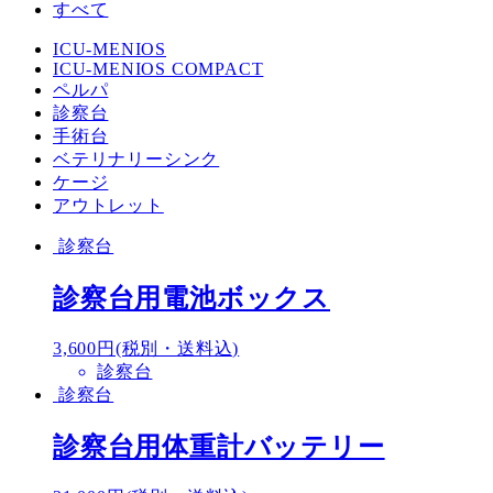
すべて
ICU-MENIOS
ICU-MENIOS COMPACT
ペルパ
診察台
手術台
ベテリナリーシンク
ケージ
アウトレット
診察台
診察台用電池ボックス
3,600円(税別・送料込)
診察台
診察台
診察台用体重計バッテリー