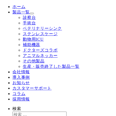
ホーム
製品一覧
診察台
手術台
ベテリナリーシンク
ステンレスケージ
動物用ICU
補助機器
ドクターズコラボ
アニマルネッカー
その他製品
生産・販売終了した製品一覧
会社情報
導入事例
お知らせ
カスタマーサポート
コラム
採用情報
検索