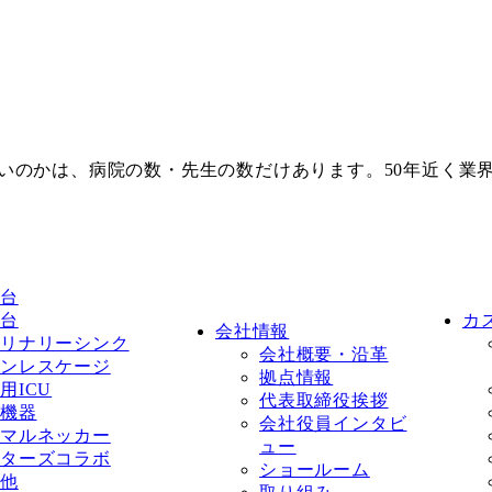
いのかは、病院の数・先生の数だけあります。50年近く業
台
台
カ
会社情報
リナリーシンク
会社概要・沿革
ンレスケージ
拠点情報
用ICU
代表取締役挨拶
機器
会社役員インタビ
マルネッカー
ュー
ターズコラボ
ショールーム
他