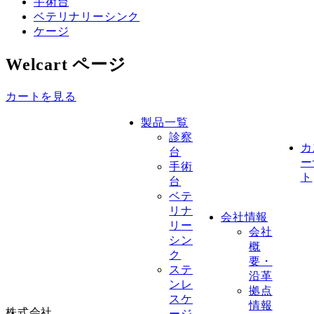
手術台
ベテリナリーシンク
ケージ
Welcart ページ
カートを見る
製品一覧
診察
カ
台
ー
手術
ト
台
ベテ
リナ
会社情報
リー
会社
シン
概
ク
要・
ステ
沿革
ンレ
拠点
スケ
情報
株式会社
ージ