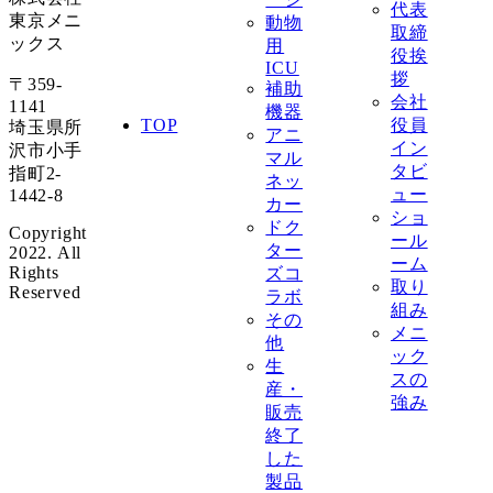
代表
東京メニ
動物
取締
ックス
用
役挨
ICU
拶
〒359-
補助
会社
1141
機器
役員
TOP
埼玉県所
アニ
イン
沢市小手
マル
タビ
指町2-
ネッ
ュー
1442-8
カー
ショ
ドク
Copyright
ール
ター
2022. All
ーム
Rights
ズコ
取り
Reserved
ラボ
組み
その
メニ
他
ック
生
スの
産・
強み
販売
終了
した
製品