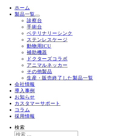
ホーム
製品一覧
診察台
手術台
ベテリナリーシンク
ステンレスケージ
動物用ICU
補助機器
ドクターズコラボ
アニマルネッカー
その他製品
生産・販売終了した製品一覧
会社情報
導入事例
お知らせ
カスタマーサポート
コラム
採用情報
検索