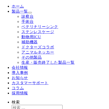
ホーム
製品一覧
診察台
手術台
ベテリナリーシンク
ステンレスケージ
動物用ICU
補助機器
ドクターズコラボ
アニマルネッカー
その他製品
生産・販売終了した製品一覧
会社情報
導入事例
お知らせ
カスタマーサポート
コラム
採用情報
検索