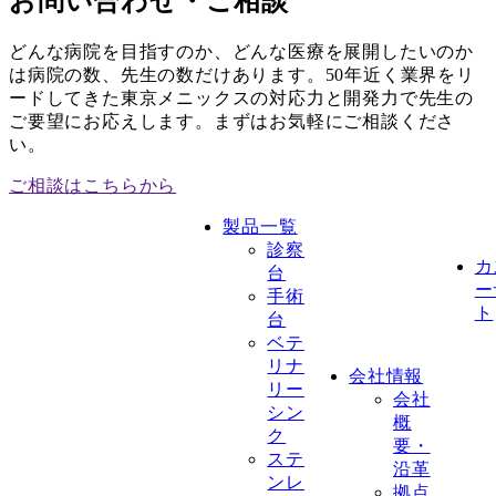
お問い合わせ・ご相談
どんな病院を目指すのか、どんな医療を展開したいのか
は病院の数、先生の数だけあります。50年近く業界をリ
ードしてきた東京メニックスの対応力と開発力で先生の
ご要望にお応えします。まずはお気軽にご相談くださ
い。
ご相談はこちらから
製品一覧
診察
カ
台
ー
手術
ト
台
ベテ
リナ
会社情報
リー
会社
シン
概
ク
要・
ステ
沿革
ンレ
拠点