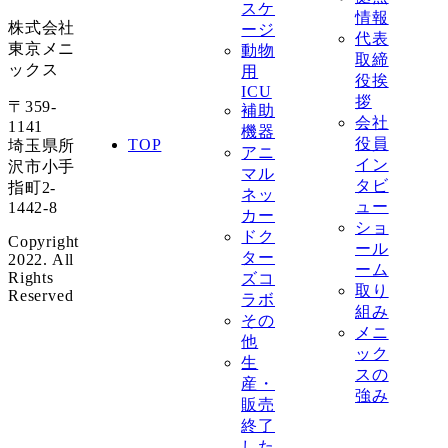
スケ
情報
株式会社
ージ
代表
東京メニ
動物
取締
ックス
用
役挨
ICU
拶
〒359-
補助
会社
1141
機器
役員
TOP
埼玉県所
アニ
イン
沢市小手
マル
タビ
指町2-
ネッ
ュー
1442-8
カー
ショ
ドク
Copyright
ール
ター
2022. All
ーム
Rights
ズコ
取り
Reserved
ラボ
組み
その
メニ
他
ック
生
スの
産・
強み
販売
終了
した