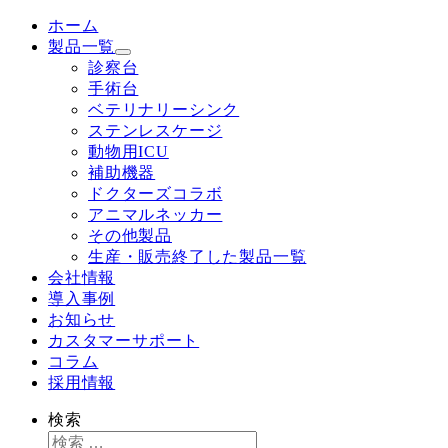
ホーム
製品一覧
診察台
手術台
ベテリナリーシンク
ステンレスケージ
動物用ICU
補助機器
ドクターズコラボ
アニマルネッカー
その他製品
生産・販売終了した製品一覧
会社情報
導入事例
お知らせ
カスタマーサポート
コラム
採用情報
検索