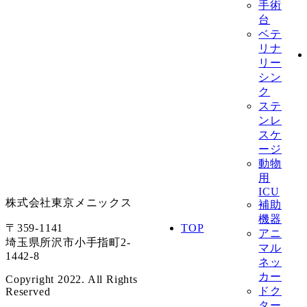
手術
台
ベテ
リナ
リー
シン
ク
ステ
ンレ
スケ
ージ
動物
用
ICU
株式会社東京メニックス
補助
機器
〒359-1141
TOP
アニ
埼玉県所沢市小手指町2-
マル
1442-8
ネッ
カー
Copyright 2022. All Rights
ドク
Reserved
ター